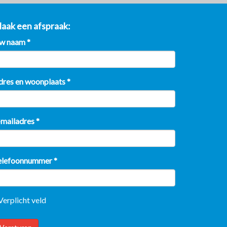
aak een afspraak
w naam
*
dres en woonplaats
*
-mailadres
*
elefoonnummer
*
Verplicht veld