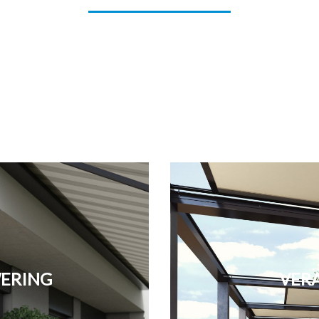
ERING
VER